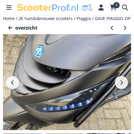
Cookievoorkeuren zijn momenteel gesloten.
0
Home
/
2E hands&nieuwe scooters
/
Piaggio
/
GAVE PIAGGIO ZIP 
overzicht