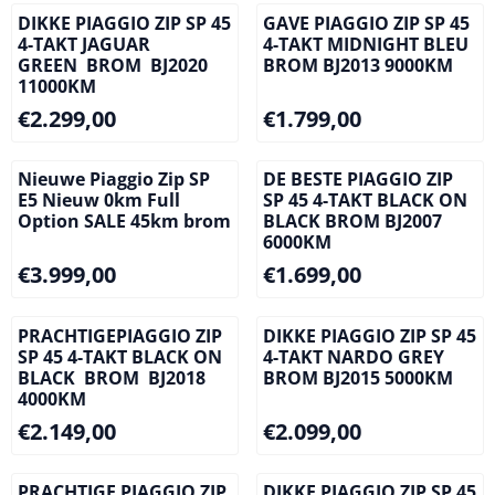
DIKKE PIAGGIO ZIP SP 45
GAVE PIAGGIO ZIP SP 45
4-TAKT JAGUAR
4-TAKT MIDNIGHT BLEU
GREEN BROM BJ2020
BROM BJ2013 9000KM
11000KM
Prijs: 2 299,00
Prijs: 1 799,00
€2.299,00
€1.799,00
Nieuwe Piaggio Zip SP
DE BESTE PIAGGIO ZIP
E5 Nieuw 0km Full
SP 45 4-TAKT BLACK ON
Option SALE 45km brom
BLACK BROM BJ2007
6000KM
Prijs: 3 999,00
Prijs: 1 699,00
€3.999,00
€1.699,00
PRACHTIGEPIAGGIO ZIP
DIKKE PIAGGIO ZIP SP 45
SP 45 4-TAKT BLACK ON
4-TAKT NARDO GREY
BLACK BROM BJ2018
BROM BJ2015 5000KM
4000KM
Prijs: 2 149,00
Prijs: 2 099,00
€2.149,00
€2.099,00
PRACHTIGE PIAGGIO ZIP
DIKKE PIAGGIO ZIP SP 45