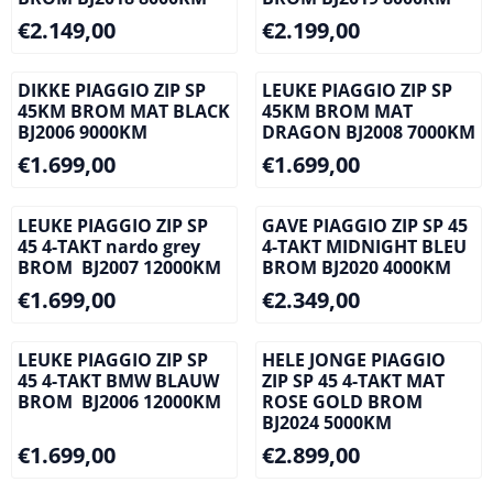
Prijs: 2 149,00
Prijs: 2 199,00
€2.149,00
€2.199,00
DIKKE PIAGGIO ZIP SP
LEUKE PIAGGIO ZIP SP
45KM BROM MAT BLACK
45KM BROM MAT
BJ2006 9000KM
DRAGON BJ2008 7000KM
Prijs: 1 699,00
Prijs: 1 699,00
€1.699,00
€1.699,00
LEUKE PIAGGIO ZIP SP
GAVE PIAGGIO ZIP SP 45
45 4-TAKT nardo grey
4-TAKT MIDNIGHT BLEU
BROM BJ2007 12000KM
BROM BJ2020 4000KM
Prijs: 1 699,00
Prijs: 2 349,00
€1.699,00
€2.349,00
LEUKE PIAGGIO ZIP SP
HELE JONGE PIAGGIO
45 4-TAKT BMW BLAUW
ZIP SP 45 4-TAKT MAT
BROM BJ2006 12000KM
ROSE GOLD BROM
BJ2024 5000KM
Prijs: 1 699,00
Prijs: 2 899,00
€1.699,00
€2.899,00