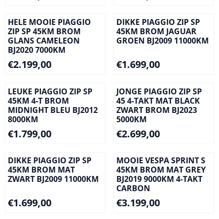
HELE MOOIE PIAGGIO
DIKKE PIAGGIO ZIP SP
ZIP SP 45KM BROM
45KM BROM JAGUAR
GLANS CAMELEON
GROEN BJ2009 11000KM
BJ2020 7000KM
Prijs: 2 199,00
Prijs: 1 699,00
€2.199,00
€1.699,00
LEUKE PIAGGIO ZIP SP
JONGE PIAGGIO ZIP SP
45KM 4-T BROM
45 4-TAKT MAT BLACK
MIDNIGHT BLEU BJ2012
ZWART BROM BJ2023
8000KM
5000KM
Prijs: 1 799,00
Prijs: 2 699,00
€1.799,00
€2.699,00
DIKKE PIAGGIO ZIP SP
MOOIE VESPA SPRINT S
45KM BROM MAT
45KM BROM MAT GREY
ZWART BJ2009 11000KM
BJ2019 9000KM 4-TAKT
CARBON
Prijs: 1 699,00
Prijs: 3 199,00
€1.699,00
€3.199,00