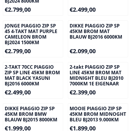
BJ2024 8000KM
Prijs: 2 799,00
Prijs: 2 499,00
€2.799,00
€2.499,00
JONGE PIAGGIO ZIP SP
DIKKE PIAGGIO ZIP SP
45 4-TAKT MAT PURPLE
45KM BROM MAT
CAMELEON BROM
BLAUW BJ2016 6000KM
BJ2024 1500KM
Prijs: 2 799,00
Prijs: 2 099,00
€2.799,00
€2.099,00
2-TAKT 70CC PIAGGIO
2-takt PIAGGIO ZIP SP
ZIP SP LINE 45KM BROM
LINE 45KM BROM MAT
MAT BLACK YASUNI
MIDNIGHT BLEU BJ2010
BJ2016 6000KM
7000KM 1E EIGENAAR
Prijs: 2 499,00
Prijs: 2 399,00
€2.499,00
€2.399,00
DIKKE PIAGGIO ZIP SP
MOOIE PIAGGIO ZIP SP
45KM BROM BMW
45KM BROM MIDNOGHT
BLAUW BJ2015 8000KM
BLEU BJ2013 9.000KM
Prijs: 1 999,00
Prijs: 1 899,00
€1.999,00
€1.899,00