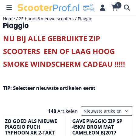
Cookievoorkeuren zijn momenteel gesloten.
0
Home
/
2E hands&nieuwe scooters
/
Piaggio
Piaggio
NU BIJ ALLE GEBRUIKTE ZIP
SCOOTERS EEN OF LAAG HOOG
SMOKE WINDSCHERM CADEAU !!!!!
TIP: Selecteer nieuwste artikelen eerst
Sorteermethode
148
Artikelen
ZO GOED ALS NIEUWE
GAVE PIAGGIO ZIP SP
PIAGGIO PUCH
45KM BROM MAT
TYPHOON XR 2-TAKT
CAMELEON BJ2017