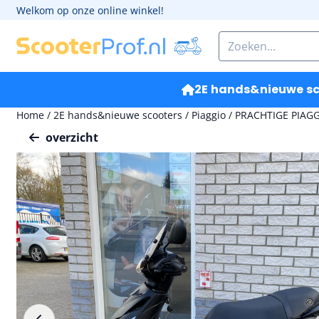
Cookievoorkeuren zijn momenteel gesloten.
Welkom op onze online winkel!
Zoeken
2E hands&nieuwe sc
Home
/
2E hands&nieuwe scooters
/
Piaggio
/
PRACHTIGE PIAGG
overzicht