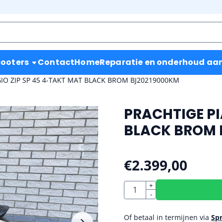
ooters
Contact
Home
Reparatie en onderhoud aan 
IO ZIP SP 45 4-TAKT MAT BLACK BROM BJ20219000KM
PRACHTIGE PI
BLACK BROM 
€
2.399,00
Aantal
+
-
Of betaal in termijnen via
Sp