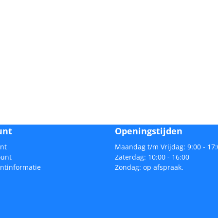
unt
Openingstijden
nt
Maandag t/m Vrijdag: 9:00 - 17
ount
Zaterdag: 10:00 - 16:00
ntinformatie
Zondag: op afspraak.