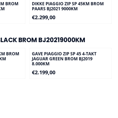
5KM BROM
DIKKE PIAGGIO ZIP SP 45KM BROM
KM
PAARS BJ2021 9000KM
Prijs: 2 299,00
€2.299,00
 BLACK BROM BJ20219000KM
5KM BROM
GAVE PIAGGIO ZIP SP 45 4-TAKT
0KM
JAGUAR GREEN BROM BJ2019
8.000KM
Prijs: 2 199,00
€2.199,00