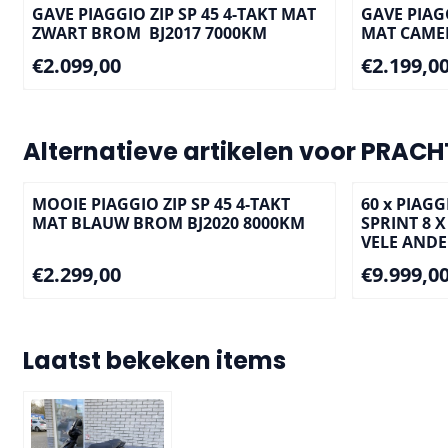
GAVE PIAGGIO ZIP SP 45 4-TAKT MAT
GAVE PIAG
ZWART BROM BJ2017 7000KM
MAT CAMEL
Prijs: 2 099,00
Prijs: 2 199
€2.099,00
€2.199,0
Alternatieve artikelen voor
PRACHT
MOOIE PIAGGIO ZIP SP 45 4-TAKT
60 x PIAGG
MAT BLAUW BROM BJ2020 8000KM
SPRINT 8 
VELE ANDE
Prijs: 2 299,00
Prijs: 9 999
€2.299,00
€9.999,0
Laatst bekeken items