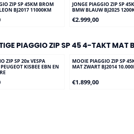
GIO ZIP SP 45KM BROM
JONGE PIAGGIO ZIP SP 4
EON BJ2017 11000KM
BMW BLAUW BJ2025 1200
,00
Prijs: 2 999,00
0
€2.999,00
IGE PIAGGIO ZIP SP 45 4-TAKT MAT
IO ZIP SP 20x VESPA
MOOIE PIAGGIO ZIP SP 4
X PEUGEOT KISBEE EBN EN
MAT ZWART BJ2014 10.00
RE
,00
Prijs: 1 899,00
0
€1.899,00