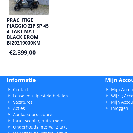
PRACHTIGE
PIAGGIO ZIP SP 45
4-TAKT MAT
BLACK BROM
BJ20219000KM
€
2.399,00
Informatie
Mijn Acco
Contact
Mijn Accou
Lease en uitgesteld betalen
Wijzig Acc
Vacatures
Mijn Accou
Acties
Inloggen
Aankoop procedure
Inruil scooter, auto, motor
Onderhouds interval 2 takt