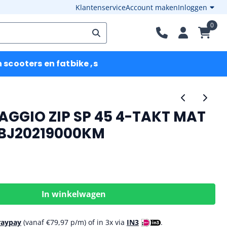
Klantenservice
Account maken
Inloggen
0
scooters en fatbike ,s
AGGIO ZIP SP 45 4-TAKT MAT
BJ20219000KM
In winkelwagen
raypay
(vanaf
€
79,97
p/m) of in 3x via
IN3
.