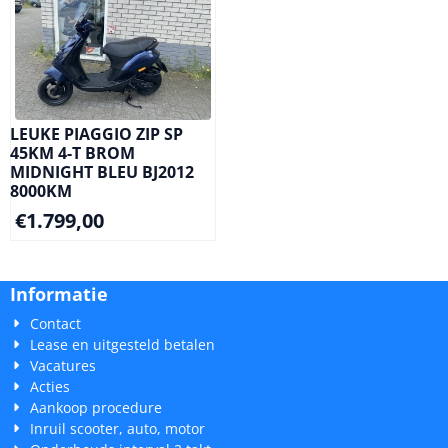
LEUKE PIAGGIO ZIP SP
45KM 4-T BROM
MIDNIGHT BLEU BJ2012
8000KM
€
1.799,00
Informatie
Contact
Lease en uitgesteld betalen
Vacatures
Acties
Aankoop procedure
Inruil scooter, auto, motor