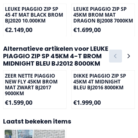
LEUKE PIAGGIO ZIP SP
LEUKE PIAGGIO ZIP SP
45 4T MAT BLACK BROM
45KM BROM MAT
BJ2020 10.000KM
DRAGON BJ2008 7000KM
Prijs: 2 149,00
Prijs: 1 699,00
€2.149,00
€1.699,00
Alternatieve artikelen voor
LEUKE
PIAGGIO ZIP SP 45KM 4-T BROM
MIDNIGHT BLEU BJ2012 8000KM
ZEER NETTE PIAGGIO
DIKKE PIAGGIO ZIP SP
NEW FLY 45KM BROM
45KM 4T MIDNIGHT
MAT ZWART BJ2017
BLEU BJ2016 8000KM
9000KM
Prijs: 1 599,00
Prijs: 1 999,00
€1.599,00
€1.999,00
Laatst bekeken items