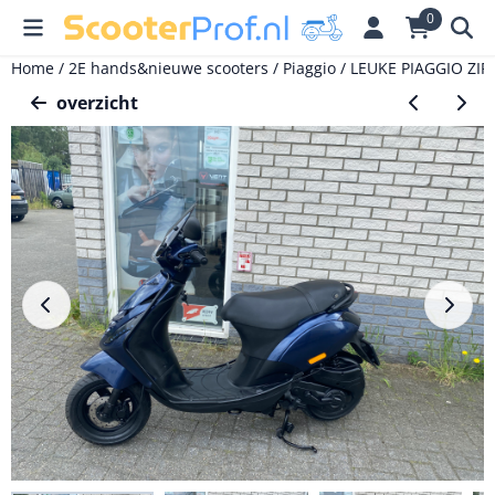
Cookievoorkeuren zijn momenteel gesloten.
0
Home
/
2E hands&nieuwe scooters
/
Piaggio
/
LEUKE PIAGGIO ZI
overzicht