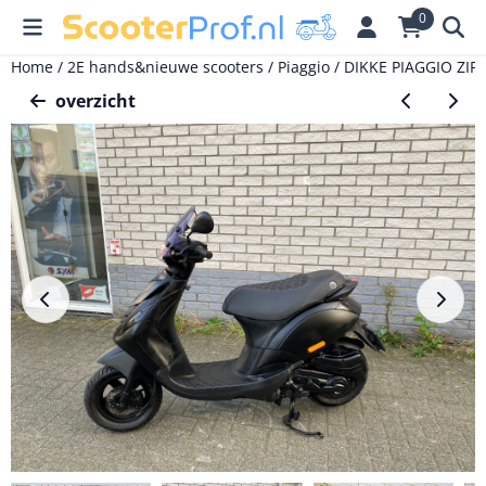
Cookievoorkeuren zijn momenteel gesloten.
0
Home
/
2E hands&nieuwe scooters
/
Piaggio
/
DIKKE PIAGGIO ZI
overzicht