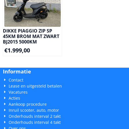
DIKKE PIAGGIO ZIP SP
45KM BROM MAT ZWART
BJ2015 5000KM
€
1.999,00
Informatie
Contact
Lease en uitgesteld betalen
Vacatures
Acties
Aankoop procedure
Inruil scooter, auto, motor
Onderhouds interval 2 takt
Onderhouds interval 4 takt
Over ons