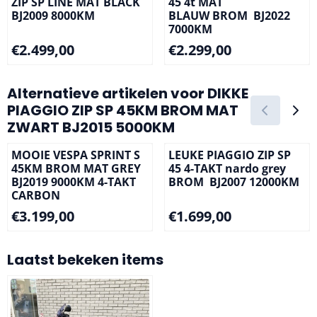
ZIP SP LINE MAT BLACK
45 4t MAT
BJ2009 8000KM
BLAUW BROM BJ2022
7000KM
Prijs: 2 499,00
Prijs: 2 299,00
€2.499,00
€2.299,00
Alternatieve artikelen voor
DIKKE
PIAGGIO ZIP SP 45KM BROM MAT
ZWART BJ2015 5000KM
MOOIE VESPA SPRINT S
LEUKE PIAGGIO ZIP SP
45KM BROM MAT GREY
45 4-TAKT nardo grey
BJ2019 9000KM 4-TAKT
BROM BJ2007 12000KM
CARBON
Prijs: 3 199,00
Prijs: 1 699,00
€3.199,00
€1.699,00
Laatst bekeken items