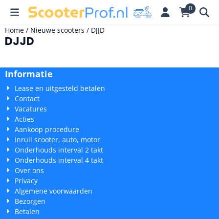
Cookievoorkeuren zijn momenteel gesloten.
0
Home
/
Nieuwe scooters
/
DJJD
DJJD
Informatie
Lease en uitgesteld betalen
Contact
Vacatures
Acties
Aankoop procedure
Inruil scooter, auto, motor
Onderhouds interval 2 takt
Onderhouds interval 4 takt
Over ons
Privacy
Algemene voorwaarden
Bezorgen
Betalen